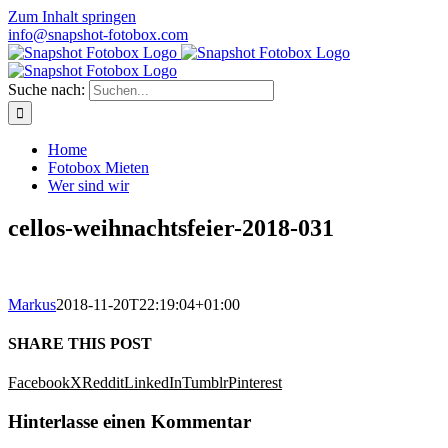
Zum Inhalt springen
info@snapshot-fotobox.com
Suche nach:
Home
Fotobox Mieten
Wer sind wir
cellos-weihnachtsfeier-2018-031
Markus
2018-11-20T22:19:04+01:00
SHARE THIS POST
Facebook
X
Reddit
LinkedIn
Tumblr
Pinterest
Hinterlasse einen Kommentar