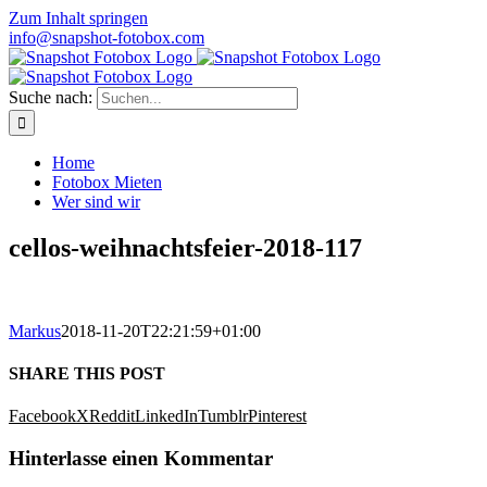
Zum Inhalt springen
info@snapshot-fotobox.com
Suche nach:
Home
Fotobox Mieten
Wer sind wir
cellos-weihnachtsfeier-2018-117
Markus
2018-11-20T22:21:59+01:00
SHARE THIS POST
Facebook
X
Reddit
LinkedIn
Tumblr
Pinterest
Hinterlasse einen Kommentar