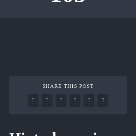
SHARE THIS POST
Facebook
X
Reddit
LinkedIn
Tumblr
Pinterest