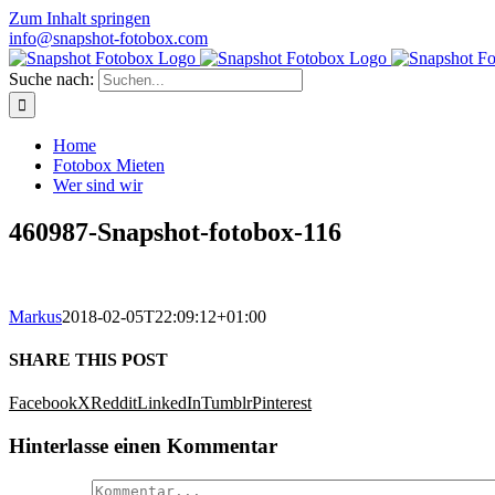
Zum Inhalt springen
info@snapshot-fotobox.com
Suche nach:
Home
Fotobox Mieten
Wer sind wir
460987-Snapshot-fotobox-116
Markus
2018-02-05T22:09:12+01:00
SHARE THIS POST
Facebook
X
Reddit
LinkedIn
Tumblr
Pinterest
Hinterlasse einen Kommentar