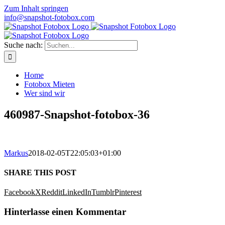
Zum Inhalt springen
info@snapshot-fotobox.com
Suche nach:
Home
Fotobox Mieten
Wer sind wir
460987-Snapshot-fotobox-36
Markus
2018-02-05T22:05:03+01:00
SHARE THIS POST
Facebook
X
Reddit
LinkedIn
Tumblr
Pinterest
Hinterlasse einen Kommentar