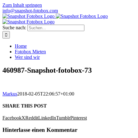
Zum Inhalt springen
info@snapshot-fotobox.com
Suche nach:
Home
Fotobox Mieten
Wer sind wir
460987-Snapshot-fotobox-73
Markus
2018-02-05T22:06:57+01:00
SHARE THIS POST
Facebook
X
Reddit
LinkedIn
Tumblr
Pinterest
Hinterlasse einen Kommentar